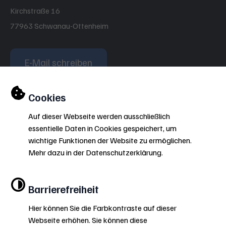
Kirchstraße 16
77963 Schwanau-Ottenheim
07824 6499-0
E-Mail schreiben
Einstellungen zu Cookies und Barriere
Cookies
Öffnungszeiten
Auf dieser Webseite werden ausschließlich
essentielle Daten in Cookies gespeichert, um
Impressum
Barrierefreiheit
Inhaltsverzeichnis
wichtige Funktionen der Website zu ermöglichen.
Datenschutzerklärung
Mehr dazu in der Datenschutzerklärung.
Leichte Sprache
Barrierefreiheit
Gebärdensprache
Hier können Sie die Farbkontraste auf dieser
Webseite erhöhen. Sie können diese