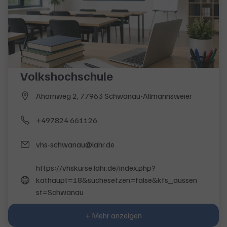
Volkshochschule
Ahornweg 2, 77963 Schwanau-Allmannsweier
+497824 661126
vhs-schwanau@lahr.de
https://vhskurse.lahr.de/index.php?
kathaupt=18&suchesetzen=false&kfs_aussen
st=Schwanau
+ Mehr anzeigen